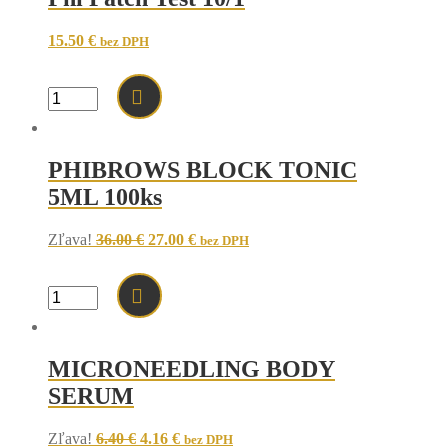
15.50
€
bez DPH
množstvo
Phi
Patch
Test
PHIBROWS BLOCK TONIC
10/1
5ML 100ks
Original
Current
Zľava!
36.00
€
27.00
€
bez DPH
price
price
was:
is:
36.00 €.
27.00 €.
množstvo
PHIBROWS
BLOCK
TONIC
MICRONEEDLING BODY
5ML
100ks
SERUM
Original
Current
Zľava!
6.40
€
4.16
€
bez DPH