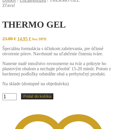
Domov
/
Uncategorized
/
THERMO GEL
Zľava!
THERMO GEL
Original
Current
23.00
€
14.95
€
bez DPH
price
price
Špeciálna formulácia s účinkom zahrievania, pre účinné
was:
is:
otvorenie pórov. Navrhnuté na uľahčenie čistenia tváre.
23.00 €.
14.95 €.
Naneste malé množstvo rovnomerne na tvár a prikryte ho
plastovým obalom a nechajte pôsobiť 15-20 minút. Potom z
bavlnenej podložky odstráňte obal a prebytočný produkt.
Na sklade (dostupné na objednávku)
množstvo
Pridať do košíka
THERMO
GEL