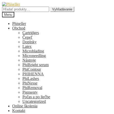
Preskočiť
Preskočiť
na
na
Hľadať:
Vyhľadávanie
navigáciu
obsah
Menu
Phiseller
Obchod
Cartridges
Čepeľ
Doplnky
Latex
Microblading
Microneedling
Nástroje
PhiBright serum
PhiContour
PHIHENNA
PhiLashes
PhiNesse
PhiRemoval
Pigmenty
Počas a po liečbe
Uncategorized
Online školenia
Kontakt