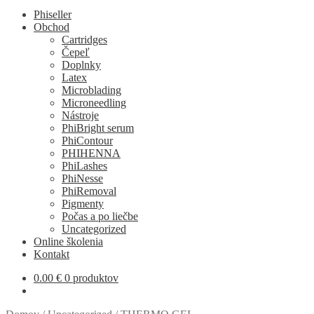
Phiseller
Obchod
Cartridges
Čepeľ
Doplnky
Latex
Microblading
Microneedling
Nástroje
PhiBright serum
PhiContour
PHIHENNA
PhiLashes
PhiNesse
PhiRemoval
Pigmenty
Počas a po liečbe
Uncategorized
Online školenia
Kontakt
0.00
€
0 produktov