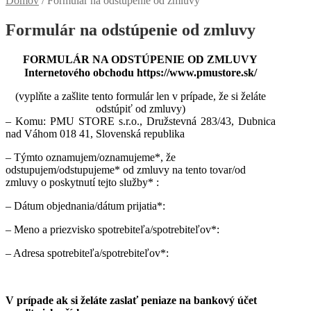
Domov
/
Formulár na odstúpenie od zmluvy
Formulár na odstúpenie od zmluvy
FORMULÁR NA ODSTÚPENIE OD ZMLUVY
Internetového obchodu https://www.pmustore.sk/
(vyplňte a zašlite tento formulár len v prípade, že si želáte
odstúpiť od zmluvy)
– Komu: PMU STORE s.r.o., Družstevná 283/43, Dubnica
nad Váhom 018 41, Slovenská republika
– Týmto oznamujem/oznamujeme*, že
odstupujem/odstupujeme* od zmluvy na tento tovar/od
zmluvy o poskytnutí tejto služby* :
– Dátum objednania/dátum prijatia*:
– Meno a priezvisko spotrebiteľa/spotrebiteľov*:
– Adresa spotrebiteľa/spotrebiteľov*:
V prípade ak si želáte zaslať peniaze na bankový účet