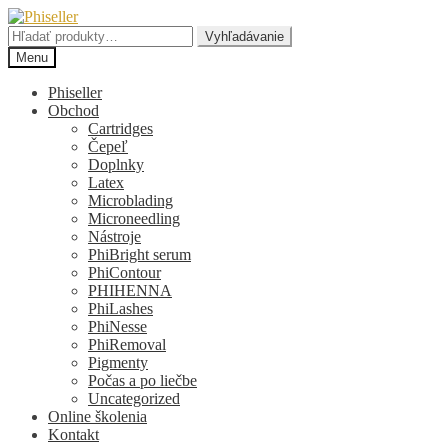
Preskočiť
Preskočiť
na
na
Hľadať:
Vyhľadávanie
navigáciu
obsah
Menu
Phiseller
Obchod
Cartridges
Čepeľ
Doplnky
Latex
Microblading
Microneedling
Nástroje
PhiBright serum
PhiContour
PHIHENNA
PhiLashes
PhiNesse
PhiRemoval
Pigmenty
Počas a po liečbe
Uncategorized
Online školenia
Kontakt