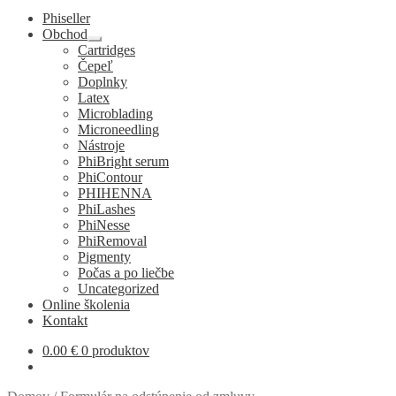
Phiseller
Obchod
Rozbaliť
Cartridges
podradené
Čepeľ
menu
Doplnky
Latex
Microblading
Microneedling
Nástroje
PhiBright serum
PhiContour
PHIHENNA
PhiLashes
PhiNesse
PhiRemoval
Pigmenty
Počas a po liečbe
Uncategorized
Online školenia
Kontakt
0.00
€
0 produktov