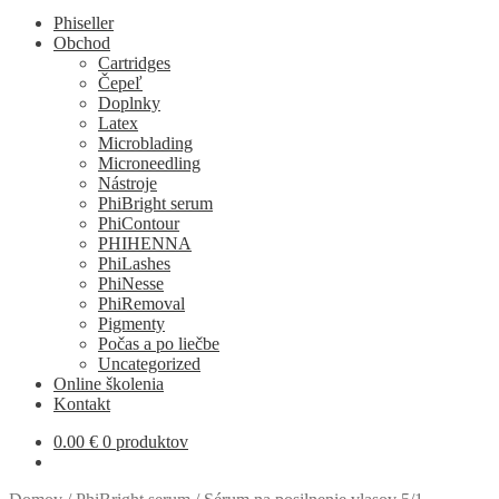
Phiseller
Obchod
Cartridges
Čepeľ
Doplnky
Latex
Microblading
Microneedling
Nástroje
PhiBright serum
PhiContour
PHIHENNA
PhiLashes
PhiNesse
PhiRemoval
Pigmenty
Počas a po liečbe
Uncategorized
Online školenia
Kontakt
0.00
€
0 produktov