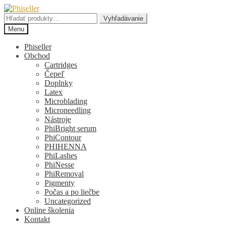
Preskočiť
Preskočiť
na
na
Hľadať:
Vyhľadávanie
navigáciu
obsah
Menu
Phiseller
Obchod
Cartridges
Čepeľ
Doplnky
Latex
Microblading
Microneedling
Nástroje
PhiBright serum
PhiContour
PHIHENNA
PhiLashes
PhiNesse
PhiRemoval
Pigmenty
Počas a po liečbe
Uncategorized
Online školenia
Kontakt