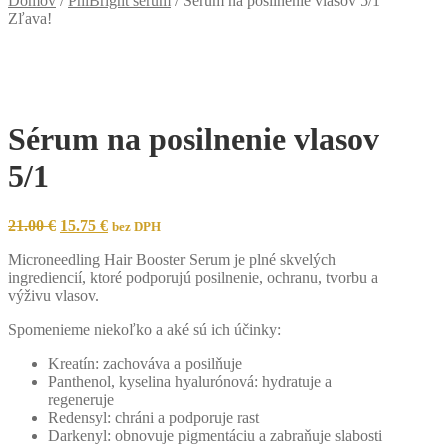
Domov
/
PhiBright serum
/
Sérum na posilnenie vlasov 5/1
Zľava!
Sérum na posilnenie vlasov
5/1
Original
Current
21.00
€
15.75
€
bez DPH
price
price
Microneedling Hair Booster Serum je plné skvelých
was:
is:
ingrediencií, ktoré podporujú posilnenie, ochranu, tvorbu a
21.00 €.
15.75 €.
výživu vlasov.
Spomenieme niekoľko a aké sú ich účinky:
Kreatín: zachováva a posilňuje
Panthenol, kyselina hyalurónová: hydratuje a
regeneruje
Redensyl: chráni a podporuje rast
Darkenyl: obnovuje pigmentáciu a zabraňuje slabosti