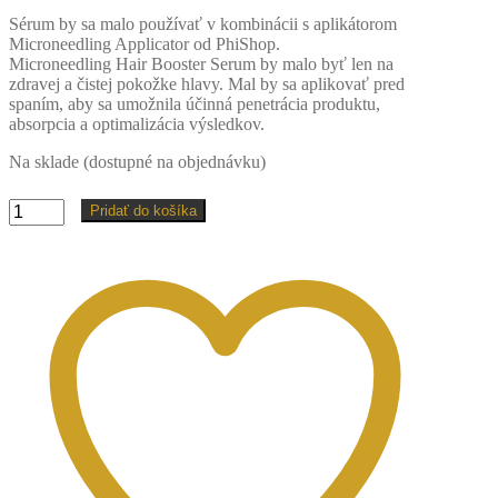
Sérum by sa malo používať v kombinácii s aplikátorom
Microneedling Applicator od PhiShop.
Microneedling Hair Booster Serum by malo byť len na
zdravej a čistej pokožke hlavy. Mal by sa aplikovať pred
spaním, aby sa umožnila účinná penetrácia produktu,
absorpcia a optimalizácia výsledkov.
Na sklade (dostupné na objednávku)
množstvo
Pridať do košíka
Sérum
na
posilnenie
vlasov
5/1