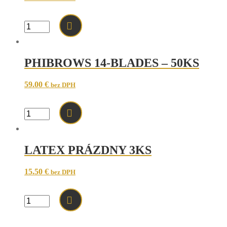
množstvo
PRACTISING
LATEX
PRINTED
PHIBROWS 14-BLADES – 50KS
SHAPE
AND
OUTLINES
59.00
€
bez DPH
3PCS-
LATEX
TLAČENÉHO
množstvo
TVARU
PHIBROWS
A
14-
OBRYSOV
BLADES
3KS
LATEX PRÁZDNY 3KS
-
50KS
15.50
€
bez DPH
množstvo
LATEX
PRÁZDNY
3KS