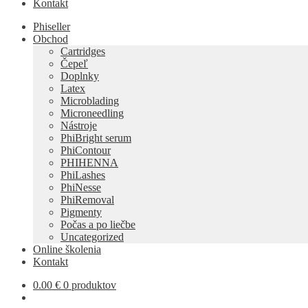
Kontakt
Phiseller
Obchod
Cartridges
Čepeľ
Doplnky
Latex
Microblading
Microneedling
Nástroje
PhiBright serum
PhiContour
PHIHENNA
PhiLashes
PhiNesse
PhiRemoval
Pigmenty
Počas a po liečbe
Uncategorized
Online školenia
Kontakt
0.00
€
0 produktov