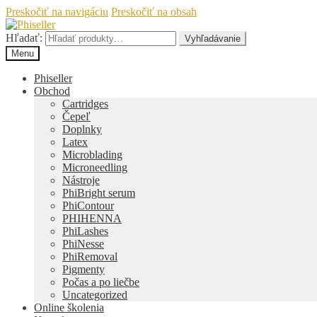
Preskočiť na navigáciu
Preskočiť na obsah
Hľadať:
Vyhľadávanie
Menu
Phiseller
Obchod
Cartridges
Čepeľ
Doplnky
Latex
Microblading
Microneedling
Nástroje
PhiBright serum
PhiContour
PHIHENNA
PhiLashes
PhiNesse
PhiRemoval
Pigmenty
Počas a po liečbe
Uncategorized
Online školenia