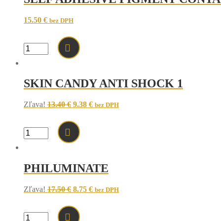
15.50
€
bez DPH
množstvo
SELF
ADHESIVE
PIGMENT
SKIN CANDY ANTI SHOCK 1
CONTAINER
50PCS-
SAMOLEPIACA
Original
Current
Zľava!
13.40
€
9.38
€
bez DPH
NÁDOBA
price
price
NA
was:
is:
PIGMENT
13.40 €.
9.38 €.
množstvo
50KS
SKIN
CANDY
ANTI
PHILUMINATE
SHOCK
1
Original
Current
Zľava!
17.50
€
8.75
€
bez DPH
price
price
was:
is:
17.50 €.
8.75 €.
množstvo