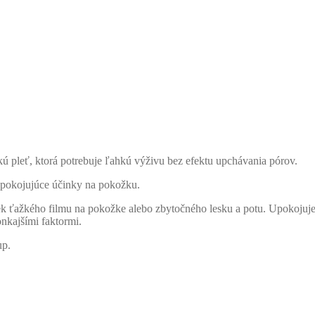
 pleť, ktorá potrebuje ľahkú výživu bez efektu upchávania pórov.
upokojujúce účinky na pokožku.
 ťažkého filmu na pokožke alebo zbytočného lesku a potu. Upokojuje
nkajšími faktormi.
up.