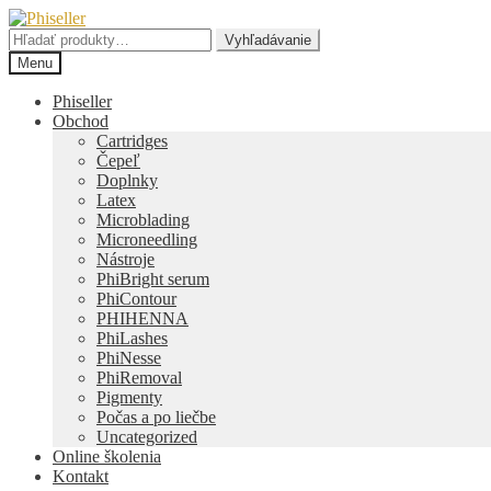
Preskočiť
Preskočiť
na
na
Hľadať:
Vyhľadávanie
navigáciu
obsah
Menu
Phiseller
Obchod
Cartridges
Čepeľ
Doplnky
Latex
Microblading
Microneedling
Nástroje
PhiBright serum
PhiContour
PHIHENNA
PhiLashes
PhiNesse
PhiRemoval
Pigmenty
Počas a po liečbe
Uncategorized
Online školenia
Kontakt