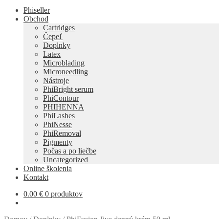
Phiseller
Obchod
Cartridges
Čepeľ
Doplnky
Latex
Microblading
Microneedling
Nástroje
PhiBright serum
PhiContour
PHIHENNA
PhiLashes
PhiNesse
PhiRemoval
Pigmenty
Počas a po liečbe
Uncategorized
Online školenia
Kontakt
0.00
€
0 produktov