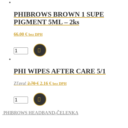
LATEX
PRINTED
PHIBROWS BROWN 1 SUPE
SHAPE
AND
PIGMENT 5ML – 2ks
OUTLINES
3PCS-
LATEX
66.00
€
bez DPH
TLAČENÉHO
TVARU
A
množstvo
OBRYSOV
PHIBROWS
3KS
BROWN
1
PHI WIPES AFTER CARE 5/1
SUPE
PIGMENT
5ML
Original
Current
Zľava!
2.70
€
2.16
€
bez DPH
-
price
price
2ks
was:
is:
2.70 €.
2.16 €.
množstvo
PHI
WIPES
PHIBROWS HEADBAND-ČELENKA
AFTER
CARE
5/1