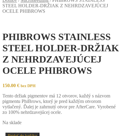
Domov
/
Microneedling
/
PHIBROWS STAINLESS
STEEL HOLDER-DRŽIAK Z NEHRDZAVEJÚCEJ
OCELE PHIBROWS
PHIBROWS STAINLESS
STEEL HOLDER-DRŽIAK
Z NEHRDZAVEJÚCEJ
OCELE PHIBROWS
150.00
€
bez DPH
Tento držiak pigmentov má 12 otvorov, každý s názvom
pigmentu PhiBrows, ktorý je pred každým otvorom
vytlačený. Ďalej je zahrnutý otvor pre AfterCare. Vyrobené
zo 100% nehrdzavejúcej ocele.
Na sklade
množstvo
Pridať do košíka