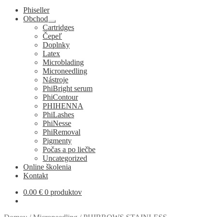
Phiseller
Obchod
Rozbaliť
Cartridges
podradené
Čepeľ
menu
Doplnky
Latex
Microblading
Microneedling
Nástroje
PhiBright serum
PhiContour
PHIHENNA
PhiLashes
PhiNesse
PhiRemoval
Pigmenty
Počas a po liečbe
Uncategorized
Online školenia
Kontakt
0.00
€
0 produktov