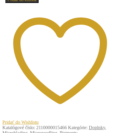
PHIBROWS
STAINLESS
STEEL
HOLDER-
DRŽIAK
Z
NEHRDZAVEJÚCEJ
OCELE
PHIBROWS
Pridať do Wishlistu
Katalógové číslo:
2110000015466
Kategórie:
Doplnky
,
Microblading
,
Microneedling
,
Pigmenty