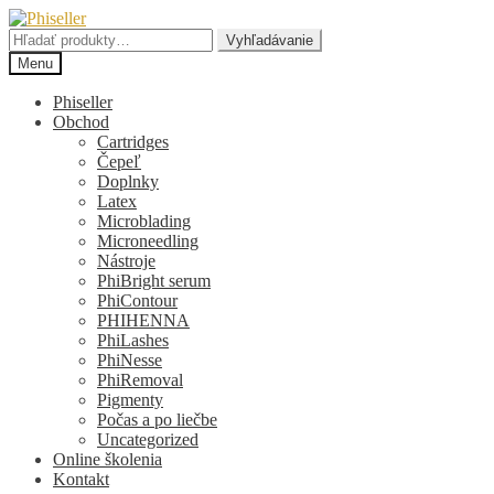
Preskočiť
Preskočiť
na
na
Hľadať:
Vyhľadávanie
navigáciu
obsah
Menu
Phiseller
Obchod
Cartridges
Čepeľ
Doplnky
Latex
Microblading
Microneedling
Nástroje
PhiBright serum
PhiContour
PHIHENNA
PhiLashes
PhiNesse
PhiRemoval
Pigmenty
Počas a po liečbe
Uncategorized
Online školenia
Kontakt