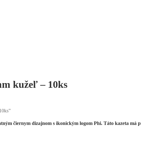
mm kužeľ – 10ks
 10ks”
ntným čiernym dizajnom s ikonickým logom Phi. Táto kazeta má 