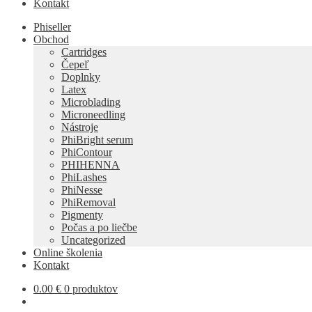
Kontakt
Phiseller
Obchod
Cartridges
Čepeľ
Doplnky
Latex
Microblading
Microneedling
Nástroje
PhiBright serum
PhiContour
PHIHENNA
PhiLashes
PhiNesse
PhiRemoval
Pigmenty
Počas a po liečbe
Uncategorized
Online školenia
Kontakt
0.00
€
0 produktov