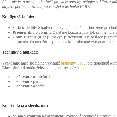
Ak to nie je to pravé „vhodné“ pre vaše potreby, nebojte sa! Tera
nájdete perfektnú zhodu pre váš štýl a techniku ​​PMU!
Konfigurácia ihly:
3 okrúhle ihly Shader:
Poskytuje hladké a prirodzené prechody
Priemer ihly 0,35 mm:
Zaisťuje konzistentný tok pigmentu a p
7 mm zúženie (dlhá):
Poskytuje flexibilitu a hladší tok pigme
pigmentu, čo umožňuje pomalé a kontrolované vytváranie farieb.
Techniky a aplikácie:
Vyskúšajte naše špeciálne vyvinuté
pigmenty PMU
pre dokonalú konz
Black (hybrid oxidu železa a pigmentov sadzí)
Tieňovanie a miešanie
Tieňovanie pier
Tieňovanie obočia
Konštrukcia a sterilizácia:
Vysoko kvalitná konštrukcia:
Pokročilá technológia zaisťuje