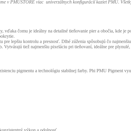
z máme v PMUSTORE viac univerzálnych konfigurácií kaziet PMU. Všetk
, vďaka čomu je ideálny na detailné tieňovanie pier a obočia, kde je p
okrytie.
ntu pre lepšiu kontrolu a presnosť. Dlhé zúženia spôsobujú čo najmenši
 Vytvárajú tiež najmenšiu pixeláciu pri tieňovaní, ideálne pre plynulé
istenciu pigmentu a technológiu stabilnej farby. Phi PMU Pigment vy
 konzistentný výkon a odolnosť.