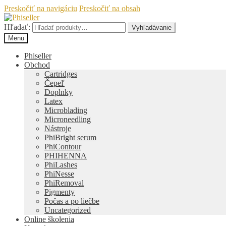
Preskočiť na navigáciu
Preskočiť na obsah
Hľadať:
Vyhľadávanie
Menu
Phiseller
Obchod
Cartridges
Čepeľ
Doplnky
Latex
Microblading
Microneedling
Nástroje
PhiBright serum
PhiContour
PHIHENNA
PhiLashes
PhiNesse
PhiRemoval
Pigmenty
Počas a po liečbe
Uncategorized
Online školenia