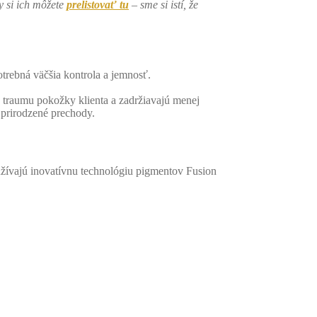
y si ich môžete
prelistovať tu
– sme si istí, že
otrebná väčšia kontrola a jemnosť.
u traumu pokožky klienta a zadržiavajú menej
, prirodzené prechody.
užívajú inovatívnu technológiu pigmentov Fusion