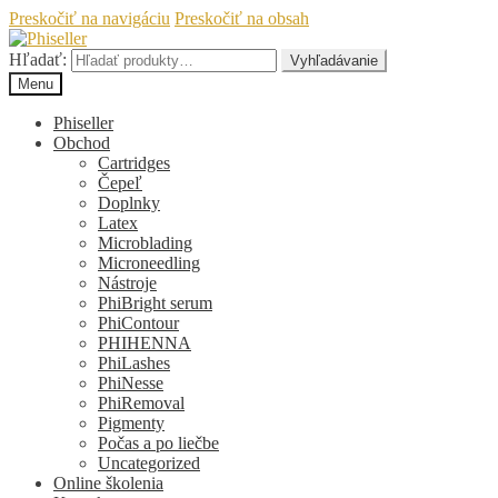
Preskočiť na navigáciu
Preskočiť na obsah
Hľadať:
Vyhľadávanie
Menu
Phiseller
Obchod
Cartridges
Čepeľ
Doplnky
Latex
Microblading
Microneedling
Nástroje
PhiBright serum
PhiContour
PHIHENNA
PhiLashes
PhiNesse
PhiRemoval
Pigmenty
Počas a po liečbe
Uncategorized
Online školenia