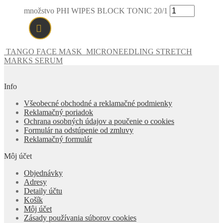
množstvo PHI WIPES BLOCK TONIC 20/1
TANGO FACE MASK
MICRONEEDLING STRETCH
MARKS SERUM
Info
Všeobecné obchodné a reklamačné podmienky
Reklamačný poriadok
Ochrana osobných údajov a poučenie o cookies
Formulár na odstúpenie od zmluvy
Reklamačný formulár
Môj účet
Objednávky
Adresy
Detaily účtu
Košík
Môj účet
Zásady používania súborov cookies