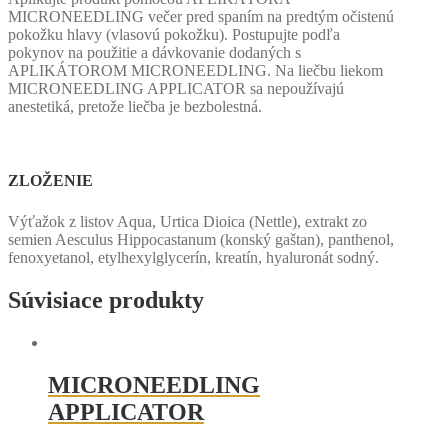
MICRONEEDLING večer pred spaním na predtým očistenú
pokožku hlavy (vlasovú pokožku). Postupujte podľa
pokynov na použitie a dávkovanie dodaných s
APLIKÁTOROM MICRONEEDLING. Na liečbu liekom
MICRONEEDLING APPLICATOR sa nepoužívajú
anestetiká, pretože liečba je bezbolestná.
ZLOŽENIE
Výťažok z listov Aqua, Urtica Dioica (Nettle), extrakt zo
semien Aesculus Hippocastanum (konský gaštan), panthenol,
fenoxyetanol, etylhexylglycerín, kreatín, hyaluronát sodný.
Súvisiace produkty
MICRONEEDLING
APPLICATOR