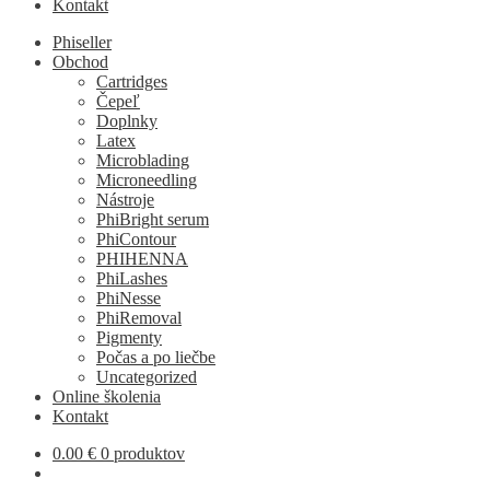
Kontakt
Phiseller
Obchod
Cartridges
Čepeľ
Doplnky
Latex
Microblading
Microneedling
Nástroje
PhiBright serum
PhiContour
PHIHENNA
PhiLashes
PhiNesse
PhiRemoval
Pigmenty
Počas a po liečbe
Uncategorized
Online školenia
Kontakt
0.00
€
0 produktov