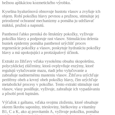
bežnou aplikáciou kozmetického výrobku.
Kyselina hyalurónová obnovuje hustotu vlasov a zvyšuje ich
objem. Robí pokožku hlavy pevnou a pružnou, stimuluje jej
prirodzené ochranné mechanizmy a pomáha ju udržiavať
mäkkú, pružnú a napnutú.
Panthenol ľahko preniká do štruktúry pokožky, vyživuje
pokožku hlavy a podporuje rast vlasov. Stimuláciou delenia
buniek epidermy pomáha panthenol urýchliť proces
regenerácie pokožky a vlasov, poskytuje hydratáciu pokožky
hlavy a má upokojujúci a protizápalový účinok.
Extrakt zo žihľavy vďaka vysokému obsahu skopoletínu,
polycyklickej zlúčeniny, ktorá ovplyvňuje enzýmy, ktoré
regulujú vylučovanie mazu, riadi jeho vylučovanie a
zabraňuje nadmernému masteniu vlasov. Žihľava urýchľuje
periférny obeh a krvný obeh pokožky hlavy, čím urýchľuje
metabolické procesy v pokožke. Tento extrakt stimuluje rast
vlasov, vlasy posilňuje, vyživuje, zabraňuje ich vypadávaniu
a pôsobí proti lupinám.
Výťažok z gaštanu, vďaka svojmu zloženiu, ktoré obsahuje
okrem škrobu saponíny, triesloviny, bielkoviny a vitamíny
B1, C a K, ako aj provitamín A, vyživuje pokožku, pomáha