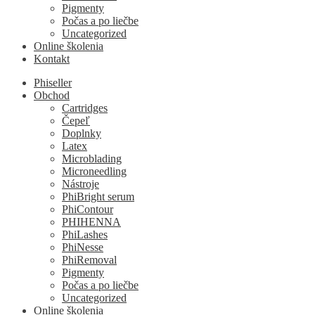
Pigmenty
Počas a po liečbe
Uncategorized
Online školenia
Kontakt
Phiseller
Obchod
Cartridges
Čepeľ
Doplnky
Latex
Microblading
Microneedling
Nástroje
PhiBright serum
PhiContour
PHIHENNA
PhiLashes
PhiNesse
PhiRemoval
Pigmenty
Počas a po liečbe
Uncategorized
Online školenia