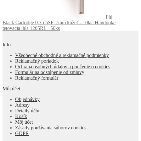
Phi
Black Cartridge 0,35 5SF, 7mm kužeľ - 10ks
Handpoke
tetovacia ihla 1205RL - 50ks
Info
Všeobecné obchodné a reklamačné podmienky
Reklamačný poriadok
Ochrana osobných údajov a poučenie o cookies
Formulár na odstúpenie od zmluvy
Reklamačný formulár
Môj účet
Objednávky
Adresy
Detaily účtu
Košík
Môj účet
Zásady používania súborov cookies
GDPR