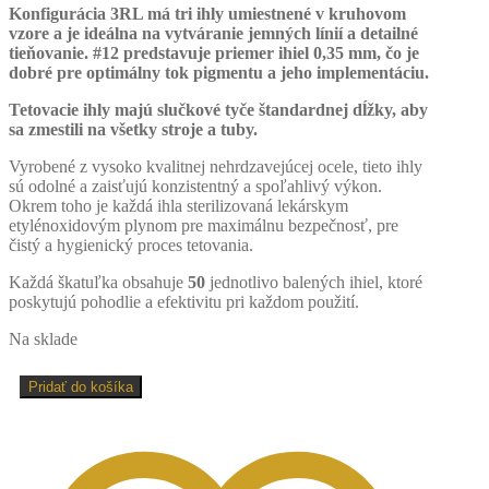
Konfigurácia 3RL má tri ihly umiestnené v kruhovom
vzore a je ideálna na vytváranie jemných línií a detailné
tieňovanie. #12 predstavuje priemer ihiel 0,35 mm, čo je
dobré pre optimálny tok pigmentu a jeho implementáciu.
Tetovacie ihly majú slučkové tyče štandardnej dĺžky, aby
sa zmestili na všetky stroje a tuby.
Vyrobené z vysoko kvalitnej nehrdzavejúcej ocele, tieto ihly
sú odolné a zaisťujú konzistentný a spoľahlivý výkon.
Okrem toho je každá ihla sterilizovaná lekárskym
etylénoxidovým plynom pre maximálnu bezpečnosť, pre
čistý a hygienický proces tetovania.
Každá škatuľka obsahuje
50
jednotlivo balených ihiel, ktoré
poskytujú pohodlie a efektivitu pri každom použití.
Na sklade
množstvo
Pridať do košíka
Handpoke
tetovacia
ihla
1203RL
-