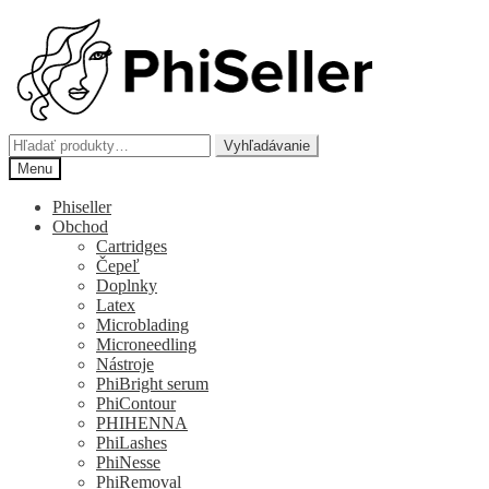
Preskočiť
Preskočiť
na
na
navigáciu
obsah
Hľadať:
Vyhľadávanie
Menu
Phiseller
Obchod
Cartridges
Čepeľ
Doplnky
Latex
Microblading
Microneedling
Nástroje
PhiBright serum
PhiContour
PHIHENNA
PhiLashes
PhiNesse
PhiRemoval