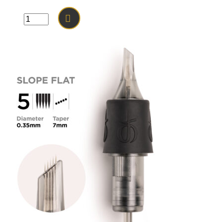
was:
is:
19.60 €.
14.70 €.
množstvo
PHI
WIPES
ASEPT
50ks