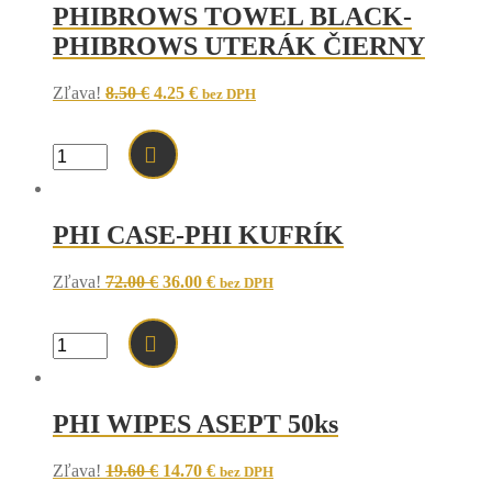
PHIBROWS TOWEL BLACK-
PHIBROWS UTERÁK ČIERNY
Original
Current
Zľava!
8.50
€
4.25
€
bez DPH
price
price
was:
is:
8.50 €.
4.25 €.
množstvo
PHIBROWS
TOWEL
BLACK-
PHI CASE-PHI KUFRÍK
PHIBROWS
UTERÁK
ČIERNY
Original
Current
Zľava!
72.00
€
36.00
€
bez DPH
price
price
was:
is:
72.00 €.
36.00 €.
množstvo
PHI
CASE-
PHI
PHI WIPES ASEPT 50ks
KUFRÍK
Original
Current
Zľava!
19.60
€
14.70
€
bez DPH
price
price