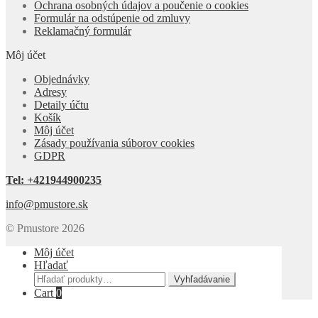
Ochrana osobných údajov a poučenie o cookies
Formulár na odstúpenie od zmluvy
Reklamačný formulár
Môj účet
Objednávky
Adresy
Detaily účtu
Košík
Môj účet
Zásady používania súborov cookies
GDPR
Tel: +421944900235
info@pmustore.sk
© Pmustore 2026
Môj účet
Hľadať
Hľadať:
Vyhľadávanie
Cart
0