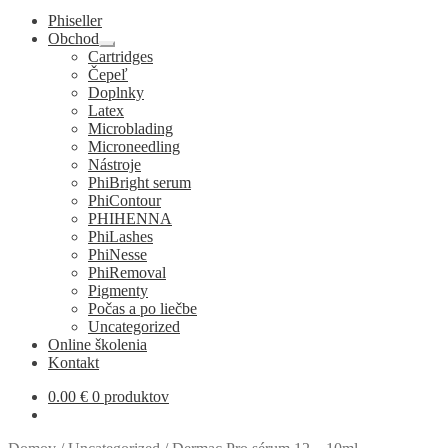
Phiseller
Obchod
Rozbaliť
Cartridges
podradené
Čepeľ
menu
Doplnky
Latex
Microblading
Microneedling
Nástroje
PhiBright serum
PhiContour
PHIHENNA
PhiLashes
PhiNesse
PhiRemoval
Pigmenty
Počas a po liečbe
Uncategorized
Online školenia
Kontakt
0.00
€
0 produktov