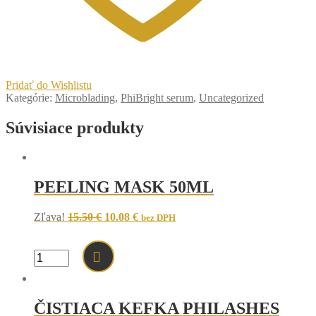
Pridať do Wishlistu
Kategórie:
Microblading
,
PhiBright serum
,
Uncategorized
Súvisiace produkty
PEELING MASK 50ML
Original
Current
Zľava!
15.50
€
10.08
€
bez DPH
price
price
was:
is:
15.50 €.
10.08 €.
množstvo
PEELING
MASK
50ML
ČISTIACA KEFKA PHILASHES