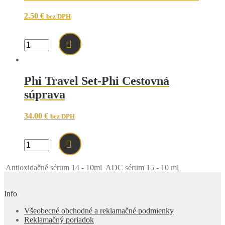
2.50
€
bez DPH
množstvo
ČISTIACA
KEFKA
PHILASHES
Phi Travel Set-Phi Cestovná
súprava
34.00
€
bez DPH
množstvo
Phi
Travel
Antioxidačné sérum 14 - 10ml
ADC sérum 15 - 10 ml
Set-
Phi
Cestovná
Info
súprava
Všeobecné obchodné a reklamačné podmienky
Reklamačný poriadok