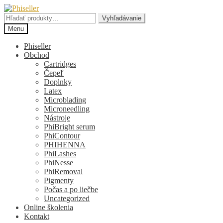
Preskočiť
Preskočiť
na
na
Hľadať:
Vyhľadávanie
navigáciu
obsah
Menu
Phiseller
Obchod
Cartridges
Čepeľ
Doplnky
Latex
Microblading
Microneedling
Nástroje
PhiBright serum
PhiContour
PHIHENNA
PhiLashes
PhiNesse
PhiRemoval
Pigmenty
Počas a po liečbe
Uncategorized
Online školenia
Kontakt