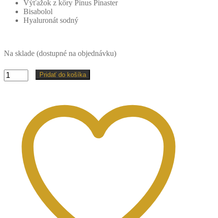
Výťažok z kôry Pinus Pinaster
Bisabolol
Hyaluronát sodný
Na sklade (dostupné na objednávku)
množstvo
Pridať do košíka
Dermac
Pro
sérum
12
-
10ml