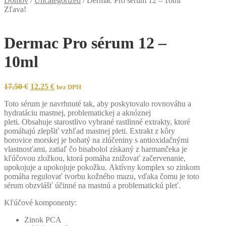
Domov
/
Uncategorized
/
Dermac Pro sérum 12 – 10ml
Zľava!
Dermac Pro sérum 12 –
10ml
Original
Current
17.50
€
12.25
€
bez DPH
price
price
Toto sérum je navrhnuté tak, aby poskytovalo rovnováhu a
was:
is:
hydratáciu mastnej, problematickej a aknóznej
17.50 €.
12.25 €.
pleti. Obsahuje starostlivo vybrané rastlinné extrakty, ktoré
pomáhajú zlepšiť vzhľad mastnej pleti. Extrakt z kôry
borovice morskej je bohatý na zlúčeniny s antioxidačnými
vlastnosťami, zatiaľ čo bisabolol získaný z harmančeka je
kľúčovou zložkou, ktorá pomáha znižovať začervenanie,
upokojuje a upokojuje pokožku. Aktívny komplex so zinkom
pomáha regulovať tvorbu kožného mazu, vďaka čomu je toto
sérum obzvlášť účinné na mastnú a problematickú pleť.
Kľúčové komponenty:
Zinok PCA