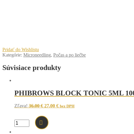
Pridať do Wishlistu
Kategórie:
Microneedling
,
Počas a po liečbe
Súvisiace produkty
PHIBROWS BLOCK TONIC 5ML 10
Original
Current
Zľava!
36.00
€
27.00
€
bez DPH
price
price
was:
is:
36.00 €.
27.00 €.
množstvo
PHIBROWS
BLOCK