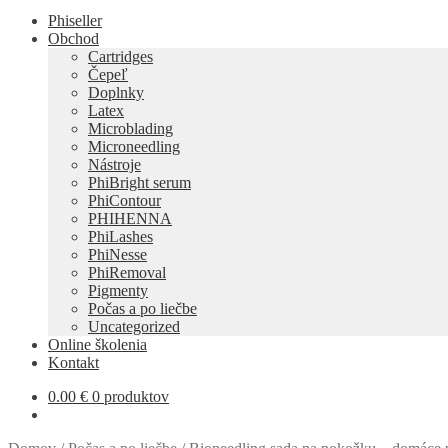
Phiseller
Obchod
Cartridges
Čepeľ
Doplnky
Latex
Microblading
Microneedling
Nástroje
PhiBright serum
PhiContour
PHIHENNA
PhiLashes
PhiNesse
PhiRemoval
Pigmenty
Počas a po liečbe
Uncategorized
Online školenia
Kontakt
0.00
€
0 produktov