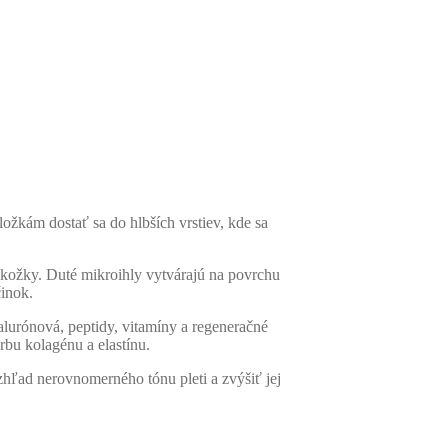
ožkám dostať sa do hlbších vrstiev, kde sa
okožky. Duté mikroihly vytvárajú na povrchu
inok.
yalurónová, peptidy, vitamíny a regeneračné
bu kolagénu a elastínu.
zhľad nerovnomerného tónu pleti a zvýšiť jej