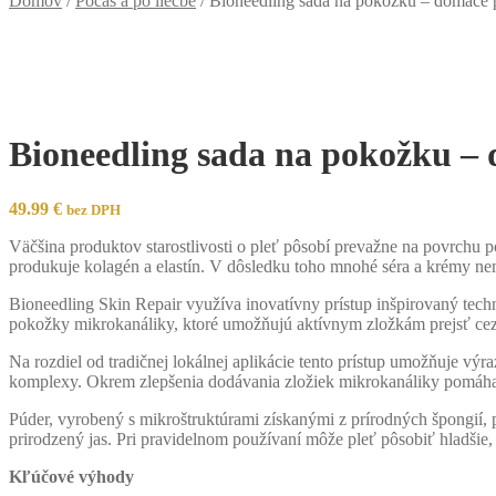
Domov
/
Počas a po liečbe
/
Bioneedling sada na pokožku – domáce p
Bioneedling sada na pokožku – 
49.99
€
bez DPH
Väčšina produktov starostlivosti o pleť pôsobí prevažne na povrchu p
produkuje kolagén a elastín. V dôsledku toho mnohé séra a krémy ne
Bioneedling Skin Repair využíva inovatívny prístup inšpirovaný tec
pokožky mikrokanáliky, ktoré umožňujú aktívnym zložkám prejsť cez 
Na rozdiel od tradičnej lokálnej aplikácie tento prístup umožňuje výra
komplexy. Okrem zlepšenia dodávania zložiek mikrokanáliky pomáhaj
Púder, vyrobený s mikroštruktúrami získanými z prírodných špongií, p
prirodzený jas. Pri pravidelnom používaní môže pleť pôsobiť hladšie, p
Kľúčové výhody