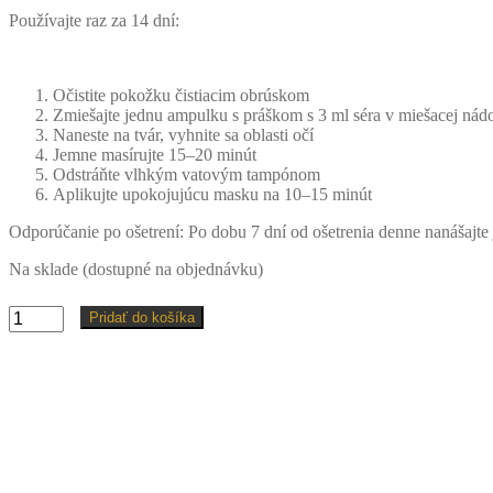
Používajte raz za 14 dní:
Očistite pokožku čistiacim obrúskom
Zmiešajte jednu ampulku s práškom s 3 ml séra v miešacej nád
Naneste na tvár, vyhnite sa oblasti očí
Jemne masírujte 15–20 minút
Odstráňte vlhkým vatovým tampónom
Aplikujte upokojujúcu masku na 10–15 minút
Odporúčanie po ošetrení: Po dobu 7 dní od ošetrenia denne nanášajt
Na sklade (dostupné na objednávku)
množstvo
Pridať do košíka
Bioneedling
sada
na
pokožku
–
domáce
použitie