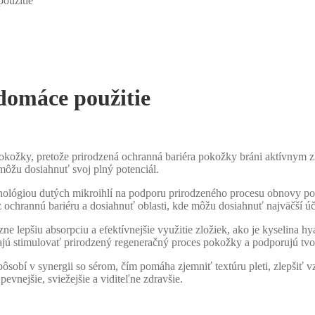
oužitie
domáce použitie
okožky, pretože prirodzená ochranná bariéra pokožky bráni aktívnym zl
môžu dosiahnuť svoj plný potenciál.
hnológiou dutých mikroihlí na podporu prirodzeného procesu obnovy p
ochrannú bariéru a dosiahnuť oblasti, kde môžu dosiahnuť najväčší úč
zne lepšiu absorpciu a efektívnejšie využitie zložiek, ako je kyselina h
ú stimulovať prirodzený regeneračný proces pokožky a podporujú tvor
ôsobí v synergii so sérom, čím pomáha zjemniť textúru pleti, zlepšiť v
evnejšie, sviežejšie a viditeľne zdravšie.