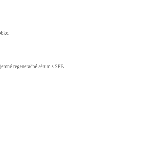
obke.
e jemné regeneračné sérum s SPF.