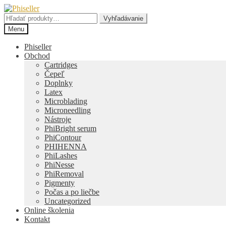
Preskočiť
Preskočiť
na
na
Hľadať:
Vyhľadávanie
navigáciu
obsah
Menu
Phiseller
Obchod
Cartridges
Čepeľ
Doplnky
Latex
Microblading
Microneedling
Nástroje
PhiBright serum
PhiContour
PHIHENNA
PhiLashes
PhiNesse
PhiRemoval
Pigmenty
Počas a po liečbe
Uncategorized
Online školenia
Kontakt