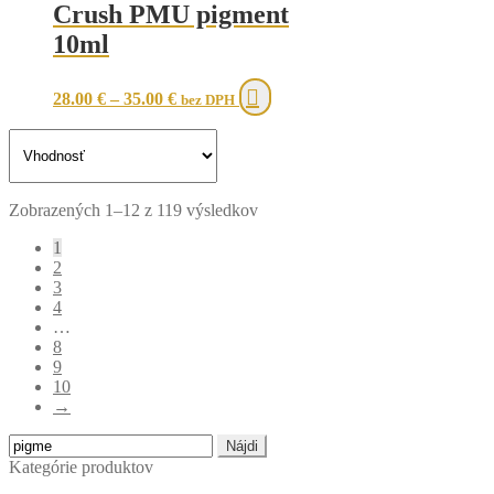
The
Crush PMU pigment
options
10ml
may
be
chosen
This
28.00
€
–
35.00
€
bez DPH
on
product
the
has
product
multiple
page
variants.
The
Sorted
options
Zobrazených 1–12 z 119 výsledkov
by
may
1
latest
be
2
chosen
3
on
4
the
…
product
8
page
9
10
→
Hľadať:
Kategórie produktov