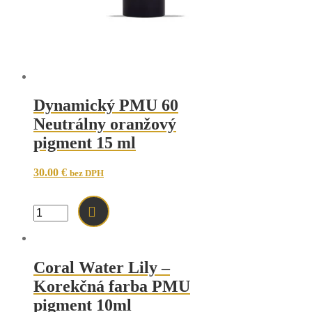
Dynamický PMU 60
Neutrálny oranžový
pigment 15 ml
30.00
€
bez DPH
množstvo
Dynamický
PMU
60
Neutrálny
Coral Water Lily –
oranžový
Korekčná farba PMU
pigment
15
pigment 10ml
ml