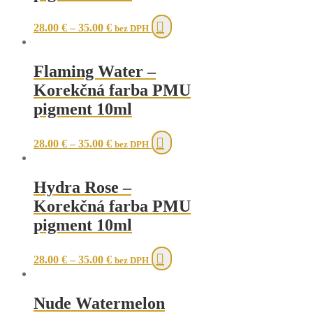
This
28.00
€
–
35.00
€
bez DPH
product
has
multiple
Flaming Water –
variants.
The
Korekčná farba PMU
options
pigment 10ml
may
be
chosen
This
28.00
€
–
35.00
€
bez DPH
on
product
the
has
product
multiple
Hydra Rose –
page
variants.
The
Korekčná farba PMU
options
pigment 10ml
may
be
chosen
This
28.00
€
–
35.00
€
bez DPH
on
product
the
has
product
multiple
Nude Watermelon
page
variants.