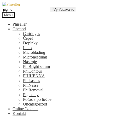
Preskočiť
Preskočiť
na
na
Hľadať:
Vyhľadávanie
navigáciu
obsah
Menu
Phiseller
Obchod
Cartridges
Čepeľ
Doplnky
Latex
Microblading
Microneedling
Nástroje
PhiBright serum
PhiContour
PHIHENNA
PhiLashes
PhiNesse
PhiRemoval
Pigmenty
Počas a po liečbe
Uncategorized
Online školenia
Kontakt