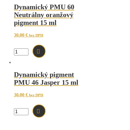
čisto
Dynamický PMU 60
červený
Neutrálny oranžový
pigment
15
pigment 15 ml
ml
30.00
€
bez DPH
množstvo
Dynamický
PMU
60
Neutrálny
Dynamický pigment
oranžový
PMU 46 Jasper 15 ml
pigment
15
ml
30.00
€
bez DPH
množstvo
Dynamický
pigment
PMU