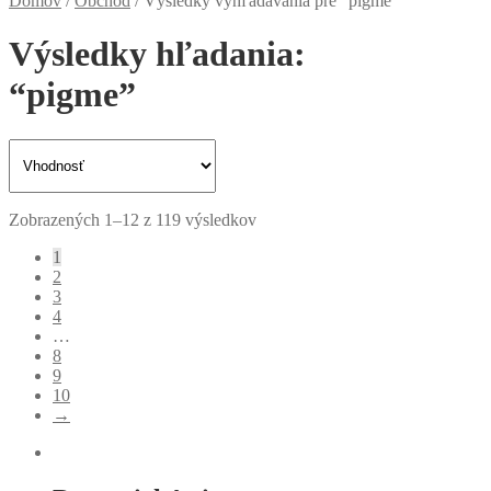
Domov
/
Obchod
/
Výsledky vyhľadávania pre “pigme”
Výsledky hľadania:
“pigme”
Sorted
Zobrazených 1–12 z 119 výsledkov
by
1
latest
2
3
4
…
8
9
10
→