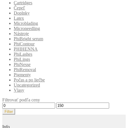
Cartridges
Čepeľ
Doplnky
Latex
Microblading
Microneedling
Nástroje
PhiBright serum
PhiContour
PHIHENNA
PhiLashes
PhiLings
PhiNesse
PhiRemoval
Pigmenty
Počas a po liečbe
Uncategorized
Vlasy
Filtrovať podľa ceny
Minimálna
Maximálna
cena
cena
Filter
Info