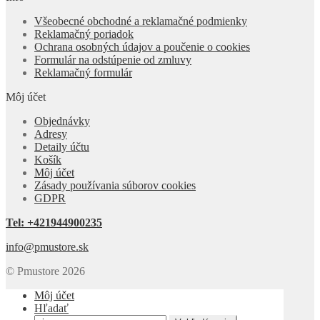
Všeobecné obchodné a reklamačné podmienky
Reklamačný poriadok
Ochrana osobných údajov a poučenie o cookies
Formulár na odstúpenie od zmluvy
Reklamačný formulár
Môj účet
Objednávky
Adresy
Detaily účtu
Košík
Môj účet
Zásady používania súborov cookies
GDPR
Tel: +421944900235
info@pmustore.sk
© Pmustore 2026
Môj účet
Hľadať