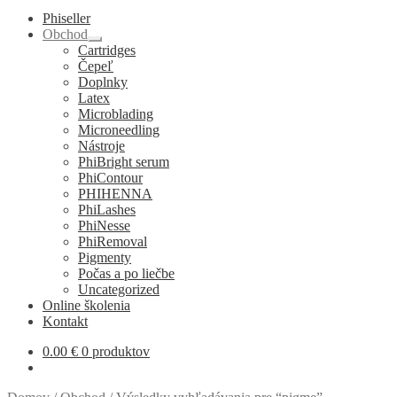
Phiseller
Obchod
Rozbaliť
Cartridges
podradené
Čepeľ
menu
Doplnky
Latex
Microblading
Microneedling
Nástroje
PhiBright serum
PhiContour
PHIHENNA
PhiLashes
PhiNesse
PhiRemoval
Pigmenty
Počas a po liečbe
Uncategorized
Online školenia
Kontakt
0.00
€
0 produktov