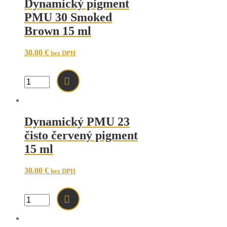
Dynamický pigment
PMU 30 Smoked
Brown 15 ml
30.00
€
bez DPH
množstvo
Dynamický
pigment
PMU
30
Dynamický PMU 23
Smoked
čisto červený pigment
Brown
15
15 ml
ml
30.00
€
bez DPH
množstvo
Dynamický
PMU
23