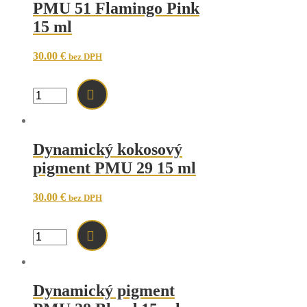
PMU 51 Flamingo Pink
15 ml
30.00
€
bez DPH
množstvo
Dynamický
pigment
PMU
51
Dynamický kokosový
Flamingo
pigment PMU 29 15 ml
Pink
15
ml
30.00
€
bez DPH
množstvo
Dynamický
kokosový
pigment
PMU
Dynamický pigment
29